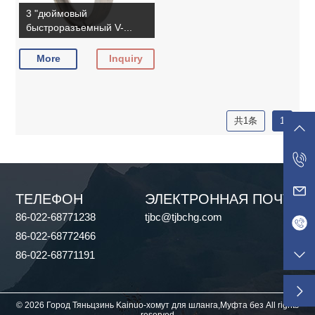
3 "дюймовый
быстроразъемный V-...
More
Inquiry
共1条
1
ТЕЛЕФОН
ЭЛЕКТРОННАЯ ПОЧТА
86-022-68771238
tjbc@tjbchg.com
86-022-68772466
86-022-68771191
© 2026 Город Тяньцзинь Kainuo-хомут для шланга,Муфта без All rights
reserved