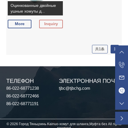
Оцинкованные двойные
ушные хомуты д...
More
Inquiry
共1条
1
ТЕЛЕФОН
ЭЛЕКТРОННАЯ ПОЧТА
86-022-68771238
tjbc@tjbchg.com
86-022-68772466
86-022-68771191
© 2026 Город Тяньцзинь Kainuo-хомут для шланга,Муфта без All rights
reserved