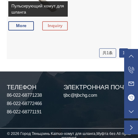
Пульсирующий хомут для
шланга
More
Inquiry
共1条
1
ТЕЛЕФОН
ЭЛЕКТРОННАЯ ПОЧТА
86-022-68771238
tjbc@tjbchg.com
86-022-68772466
86-022-68771191
© 2026 Город Тяньцзинь Kainuo-хомут для шланга,Муфта без All rights
reserved