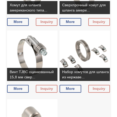
Хомут для шланга
Сверхпрочный хомут для
американского типа...
шланга амери...
More
Inquiry
More
Inquiry
Винт TJBC оцинкованный
Набор хомутов для шланга
15,8 мм свер...
из нержаве...
More
Inquiry
More
Inquiry