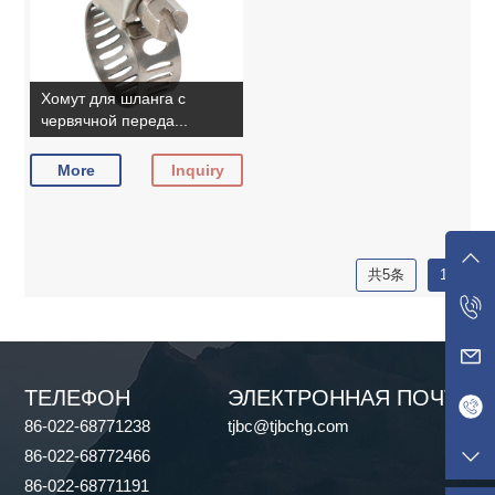
Хомут для шланга с
червячной переда...
More
Inquiry
共5条
1
ТЕЛЕФОН
ЭЛЕКТРОННАЯ ПОЧТА
86-022-68771238
tjbc@tjbchg.com
86-022-68772466
86-022-68771191