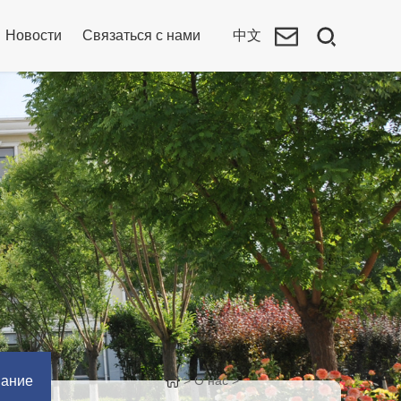
Новости
Связаться с нами
中文
вание
>
О нас
>