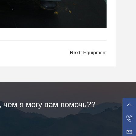
Next:
Equipment
, чем я могу вам помочь??