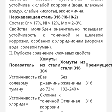
устойчива к слабой коррозии (вода, влажный
воздух, слабые кислоты), экономична.
Нержавеющая сталь 316 (18-10-2)
Состав: Cr ≈ 17%, Ni ≈ 12%, Mo ≈ 2–3%.
Свойства: молибден значительно повышает
устойчивость к точечной и щелевой
коррозии, особенно к хлорид-ионам (морская
вода, солевой туман).
II. Глубокое сравнение ключевых свойств
Хомуты
Хомуты из
Показатель
из стали
Преимущес
стали 316
304
Устойчивость к
Без
Без
солевому
ржавчины
ржавчины
316
туману
до 72 ч
192–240 ч
Склонна к
Устойчивость к
точечной
Отличная
316
хлоридам
коррозии