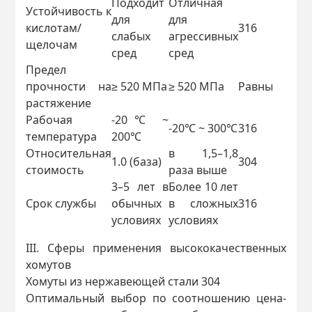
Подходит
Отличная
Устойчивость к
для
для
кислотам/
316
слабых
агрессивных
щелочам
сред
сред
Предел
прочности на
≥ 520 МПа
≥ 520 МПа
Равны
растяжение
Рабочая
-20℃ ~
-20℃ ~ 300℃
316
температура
200℃
Относительная
в 1,5–1,8
1.0 (база)
304
стоимость
раза выше
3–5 лет в
Более 10 лет
Срок службы
обычных
в сложных
316
условиях
условиях
III. Сферы применения высококачественных
хомутов
Хомуты из нержавеющей стали 304
Оптимальный выбор по соотношению цена-