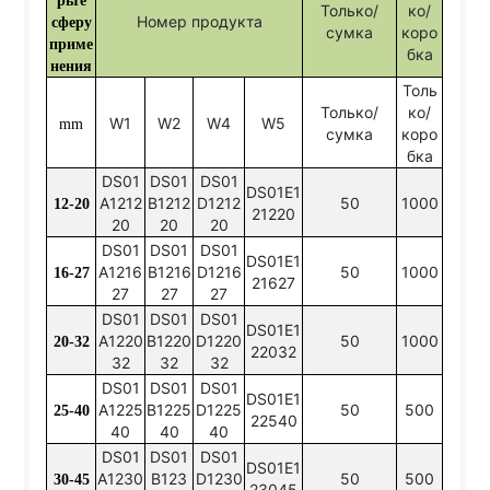
рьте
Только/
ко/
Номер продукта
сферу
сумка
коро
приме
бка
нения
Толь
Только/
ко/
W1
W2
W4
W5
mm
сумка
коро
бка
DS01
DS01
DS01
DS01E1
A1212
B1212
D1212
50
1000
12-20
21220
20
20
20
DS01
DS01
DS01
DS01E1
A1216
B1216
D1216
50
1000
16-27
21627
27
27
27
DS01
DS01
DS01
DS01E1
A1220
B1220
D1220
50
1000
20-32
22032
32
32
32
DS01
DS01
DS01
DS01E1
A1225
B1225
D1225
50
500
25-40
22540
40
40
40
DS01
DS01
DS01
DS01E1
A1230
B123
D1230
50
500
30-45
23045