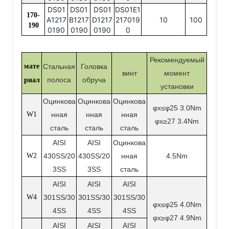
DS01
DS01
DS01
DS01E1
170-
A1217
B1217
D1217
217019
10
100
190
0190
0190
0190
0
Рекомендуемый
мате
Стальная
Головка
винт
момент
полоса
обруча
риал
установки
Оцинкова
Оцинкова
Оцинкова
φx≤φ25 3.0Nm
W1
нная
нная
нная
φx≥27 3.4Nm
сталь
сталь
сталь
AISI
AISI
Оцинкова
W2
430SS/20
430SS/20
нная
4.5Nm
3SS
3SS
сталь
AISI
AISI
AISI
W4
301SS/30
301SS/30
301SS/30
φx≤φ25 4.0Nm
4SS
4SS
4SS
φx≥φ27 4.9Nm
AISI
AISI
AISI