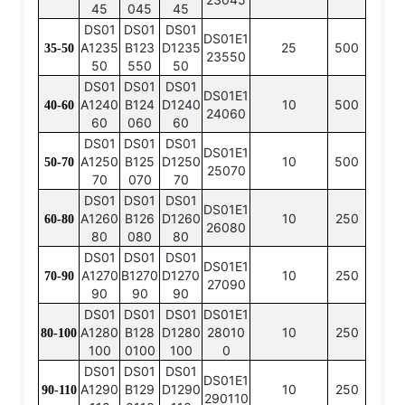
45
045
45
DS01
DS01
DS01
DS01E1
A1235
B123
D1235
25
500
35-50
23550
50
550
50
DS01
DS01
DS01
DS01E1
A1240
B124
D1240
10
500
40-60
24060
60
060
60
DS01
DS01
DS01
DS01E1
A1250
B125
D1250
10
500
50-70
25070
70
070
70
DS01
DS01
DS01
DS01E1
A1260
B126
D1260
10
250
60-80
26080
80
080
80
DS01
DS01
DS01
DS01E1
A1270
B1270
D1270
10
250
70-90
27090
90
90
90
DS01
DS01
DS01
DS01E1
A1280
B128
D1280
28010
10
250
80-100
100
0100
100
0
DS01
DS01
DS01
DS01E1
A1290
B129
D1290
10
250
90-110
290110