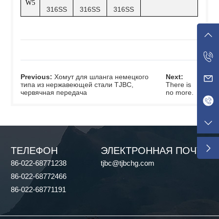
W5
316SS
316SS
316SS
Previous:
Хомут для шланга немецкого
Next:
типа из нержавеющей стали TJBC,
There is
червячная передача
no more.
ТЕЛЕФОН
ЭЛЕКТРОННАЯ ПОЧТА
86-022-68771238
tjbc@tjbchg.com
86-022-68772466
86-022-68771191