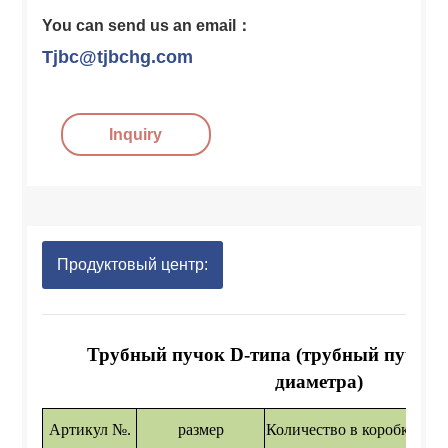
You can send us an email：
Tjbc@tjbchg.com
Inquiry
Продуктовый центр:
Трубный пучок D-типа (трубный пучок 
диаметра)
Артикул №.
размер
Количество в коробке
Вне